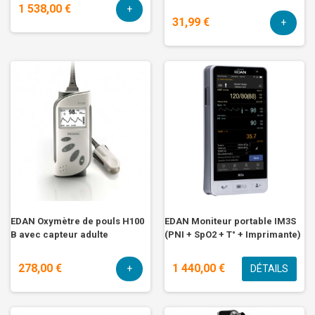
1 538,00 €
+
31,99 €
+
EDAN Oxymètre de pouls H100
EDAN Moniteur portable IM3S
B avec capteur adulte
(PNI + SpO2 + T° + Imprimante)
278,00 €
1 440,00 €
+
DÉTAILS