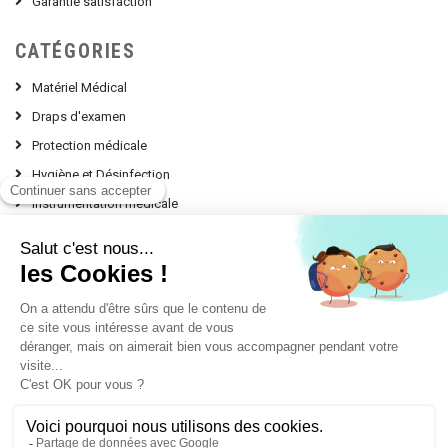
Garantie satisfaction
CATÉGORIES
Matériel Médical
Draps d'examen
Protection médicale
Hygiène et Désinfection
Instrumentation médicale
Nos Conseils d'experts
contact @ leprodumedical.com
151, avenue Alphonse Lavallée
Le Panorama Z.I. Toulon Est
83130 LA GARDE