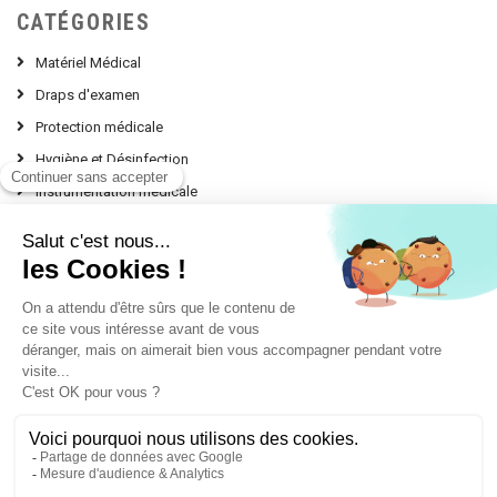
CATÉGORIES
Matériel Médical
Draps d'examen
Protection médicale
Hygiène et Désinfection
Instrumentation médicale
Nos Conseils d'experts
contact @ leprodumedical.com
151, avenue Alphonse Lavallée
Le Panorama Z.I. Toulon Est
83130 LA GARDE