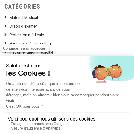
CATÉGORIES
Matériel Médical
Draps d'examen
Protection médicale
Hygiène et Désinfection
Instrumentation médicale
Nos Conseils d'experts
contact @ leprodumedical.com
151, avenue Alphonse Lavallée
Le Panorama Z.I. Toulon Est
83130 LA GARDE