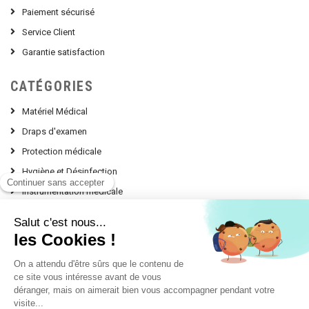
Paiement sécurisé
Service Client
Garantie satisfaction
CATÉGORIES
Matériel Médical
Draps d'examen
Protection médicale
Hygiène et Désinfection
Instrumentation médicale
Nos Conseils d'experts
contact @ leprodumedical.com
151, avenue Alphonse Lavallée
Le Panorama Z.I. Toulon Est
83130 LA GARDE