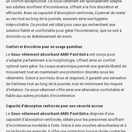
un confort exceptionnel. Ce sous-vêtement est spécialement adapté
aux adultes souffrant d'incontinence, offrant à la fois discrétion et
efficacité. Avec sa capacité d'absorption renforcée, il permet de rester
au sec tout au long de la journée, assurant ainsi une hygiène
irréprochable. Ce produit est idéal pour ceux qui recherchent une
solution fiable et confortable pour gérer l'incontinence, que ce soit à
domicile ou en établissement de soins.
Confort et discrétion pour un usage quotidien
Le
Sous-vêtement absorbant AMD Pant Extra
est conçu pour
s'adapter parfaitement à la morphologie, offrant ainsi un confort
optimal sans gêne. Sa coupe anatomique permet une grande liberté de
mouvement tout en maintenant une protection discrète sous les
vêtements. Grâce à son tissu doux et respirant, il garantit une sensation
de fraîcheur tout au long de la journée, tout en minimisant les risques
d'irritation. Ce sous-vêtement offre ainsi une alternative confortable et
fiable aux autres produits d'incontinence.
Capacité d'absorption renforcée pour une sécurité accrue
Le
Sous-vêtement absorbant AMD Pant Extra
dispose d’une
capacité d'absorption renforcée, idéale pour les personnes souffrant
d'incontinence modérée à forte. Grâce à ses couches absorbantes et à
sa technologie avancée, il offre une protection longue durée contre les