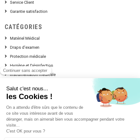
Service Client
Garantie satisfaction
CATÉGORIES
Matériel Médical
Draps d'examen
Protection médicale
Hygiène et Désinfection
Instrumentation médicale
Nos Conseils d'experts
contact @ leprodumedical.com
151, avenue Alphonse Lavallée
Le Panorama Z.I. Toulon Est
83130 LA GARDE