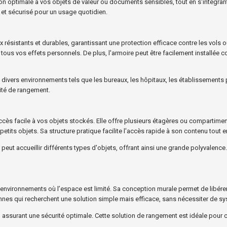
ction optimale à vos objets de valeur ou documents sensibles, tout en s'intég
t et sécurisé pour un usage quotidien.
ux résistants et durables, garantissant une protection efficace contre les vol
 tous vos effets personnels. De plus, l'armoire peut être facilement installée 
 divers environnements tels que les bureaux, les hôpitaux, les établissement
cité de rangement.
cès facile à vos objets stockés. Elle offre plusieurs étagères ou compartimen
tits objets. Sa structure pratique facilite l'accès rapide à son contenu tout 
peut accueillir différents types d'objets, offrant ainsi une grande polyvalence.
environnements où l’espace est limité. Sa conception murale permet de libérer
nnes qui recherchent une solution simple mais efficace, sans nécessiter de 
en assurant une sécurité optimale. Cette solution de rangement est idéale pour