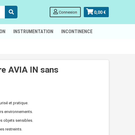
Connexion
0,00 €
ION
INSTRUMENTATION
INCONTINENCE
re AVIA IN sans
isé et pratique.
ers environnements.
s objets sensibles.
s restreints.