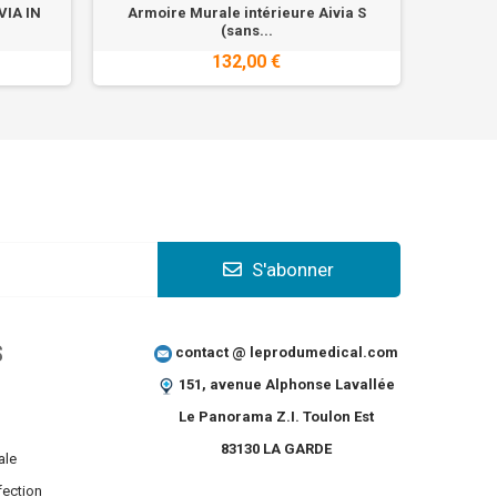
VIA IN
Armoire Murale intérieure Aivia S
Arm
(sans...
132,00 €
S'abonner
S
contact @ leprodumedical.com
151, avenue Alphonse Lavallée
Le Panorama Z.I. Toulon Est
83130 LA GARDE
ale
fection