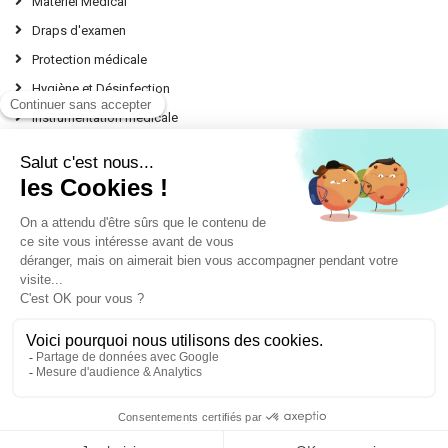
Matériel Médical
Draps d'examen
Protection médicale
Hygiène et Désinfection
Instrumentation médicale
Nos Conseils d'experts
contact @ leprodumedical.com
151, avenue Alphonse Lavallée
Le Panorama Z.I. Toulon Est
83130 LA GARDE