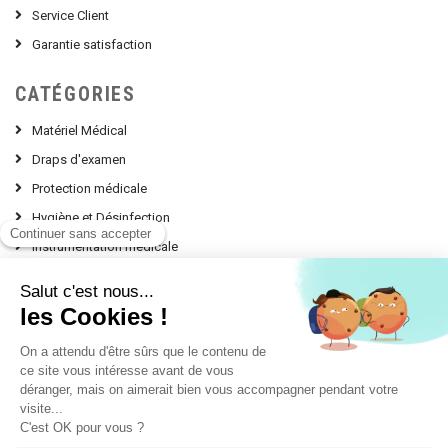
Service Client
Garantie satisfaction
CATÉGORIES
Matériel Médical
Draps d'examen
Protection médicale
Hygiène et Désinfection
Instrumentation médicale
Nos Conseils d'experts
contact @ leprodumedical.com
151, avenue Alphonse Lavallée
Le Panorama Z.I. Toulon Est
83130 LA GARDE