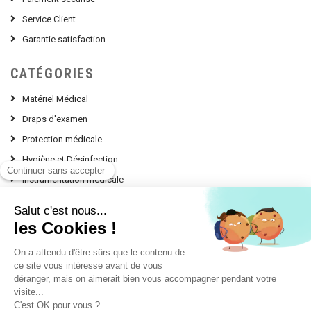
Service Client
Garantie satisfaction
CATÉGORIES
Matériel Médical
Draps d'examen
Protection médicale
Hygiène et Désinfection
Instrumentation médicale
Nos Conseils d'experts
contact @ leprodumedical.com
151, avenue Alphonse Lavallée
Le Panorama Z.I. Toulon Est
83130 LA GARDE