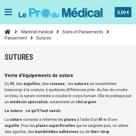
0,00 €
Matériel médical
Soins et Pansements
Pansement
Sutures
SUTURES
Vente d’équipements de suture
Du
fil
, des
aiguilles
, des
ciseaux..
les
sutures
se ressemblent
beaucoup à la couture, à quelques différences près. Au lieu de coudre
un tissu, la suture consiste à coudre le corps humain. Elle se pratique par
un
médecin spécialisé
, notamment un
chirurgien
.
La suture : ce qu’il faut savoir
La
suture
consiste à refermer les
plaies
à l’aide d’un
fil
et d’une
aiguille
. Pour les
plaies superficielles
qui ne saignent pas, on utilise
des agrafes, des
bandelettes adhésives
ou de
Steri strip
.