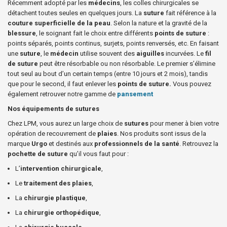
Récemment adopté par les
médecins
, les colles chirurgicales se
détachent toutes seules en quelques jours. La
suture
fait référence à la
couture superficielle de la peau
. Selon la nature et la gravité de la
blessure
, le soignant fait le choix entre différents
points de suture
:
points séparés, points continus, surjets, points renversés, etc. En faisant
une
suture
, le
médecin
utilise souvent des
aiguilles
incurvées. Le
fil
de suture
peut être résorbable ou non résorbable. Le premier s’élimine
tout seul au bout d’un certain temps (entre 10 jours et 2 mois), tandis
que pour le second, il faut enlever les
points de suture.
Vous pouvez
également retrouver notre gamme de
pansement
Nos équipements de sutures
Chez LPM, vous aurez un large choix de
sutures
pour mener à bien votre
opération de recouvrement de
plaies
. Nos produits sont issus de la
marque
Urgo
et destinés aux
professionnels de la santé
. Retrouvez la
pochette de suture
qu’il vous faut pour :
L’
intervention chirurgicale
,
Le
traitement des plaies
,
La
chirurgie plastique
,
La
chirurgie orthopédique
,