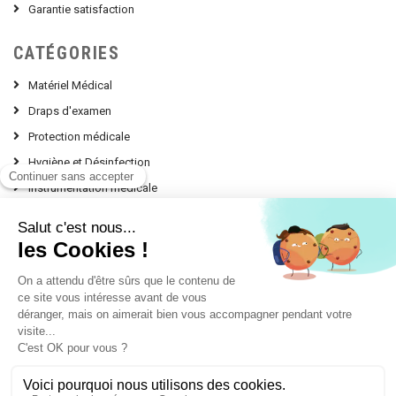
Garantie satisfaction
CATÉGORIES
Matériel Médical
Draps d'examen
Protection médicale
Hygiène et Désinfection
Instrumentation médicale
Nos Conseils d'experts
contact @ leprodumedical.com
151, avenue Alphonse Lavallée
Le Panorama Z.I. Toulon Est
83130 LA GARDE