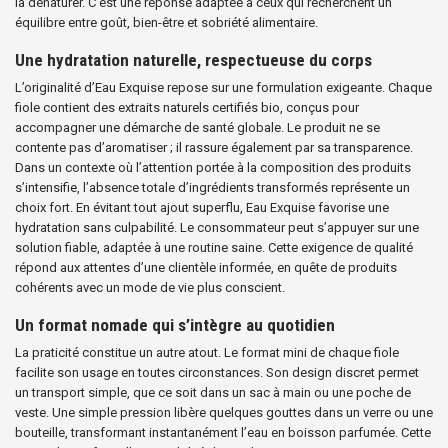
la dénaturer. C’est une réponse adaptée à ceux qui recherchent un
équilibre entre goût, bien-être et sobriété alimentaire.
Une hydratation naturelle, respectueuse du corps
L’originalité d’Eau Exquise repose sur une formulation exigeante. Chaque
fiole contient des extraits naturels certifiés bio, conçus pour
accompagner une démarche de santé globale. Le produit ne se
contente pas d’aromatiser ; il rassure également par sa transparence.
Dans un contexte où l’attention portée à la composition des produits
s’intensifie, l’absence totale d’ingrédients transformés représente un
choix fort. En évitant tout ajout superflu, Eau Exquise favorise une
hydratation sans culpabilité. Le consommateur peut s’appuyer sur une
solution fiable, adaptée à une routine saine. Cette exigence de qualité
répond aux attentes d’une clientèle informée, en quête de produits
cohérents avec un mode de vie plus conscient.
Un format nomade qui s’intègre au quotidien
La praticité constitue un autre atout. Le format mini de chaque fiole
facilite son usage en toutes circonstances. Son design discret permet
un transport simple, que ce soit dans un sac à main ou une poche de
veste. Une simple pression libère quelques gouttes dans un verre ou une
bouteille, transformant instantanément l’eau en boisson parfumée. Cette