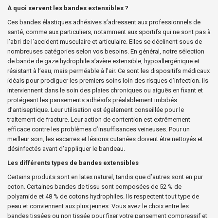
À quoi servent les bandes extensibles ?
Ces bandes élastiques adhésives s’adressent aux professionnels de
santé, comme aux particuliers, notamment aux sportifs qui ne sont pas à
l’abri de l’accident musculaire et articulaire. Elles se déclinent sous de
nombreuses catégories selon vos besoins. En général, notre sélection
de bande de gaze hydrophile s’avère extensible, hypoallergénique et
résistant à l’eau, mais perméable à l’air. Ce sont les dispositifs médicaux
idéals pour prodiguer les premiers soins loin des risques d’infection. Ils
interviennent dans le soin des plaies chroniques ou aiguës en fixant et
protégeant les
pansements adhésifs
préalablement imbibés
d’antiseptique. Leur utilisation est également conseillée pour le
traitement de fracture. Leur action de contention est extrêmement
efficace contre les problèmes d’insuffisances veineuses. Pour un
meilleur soin, les escarres et lésions cutanées doivent être nettoyés et
désinfectés avant d’appliquer le bandeau.
Les différents types de bandes extensibles
Certains produits sont en
latex naturel
, tandis que d’autres sont en pur
coton. Certaines bandes de tissu sont composées de 52 % de
polyamide et 48 % de cotons hydrophiles. Ils respectent tout type de
peau et conviennent aux plus jeunes. Vous avez le choix entre les
bandes tissées ou non tissée pour fixer votre pansement compressif et