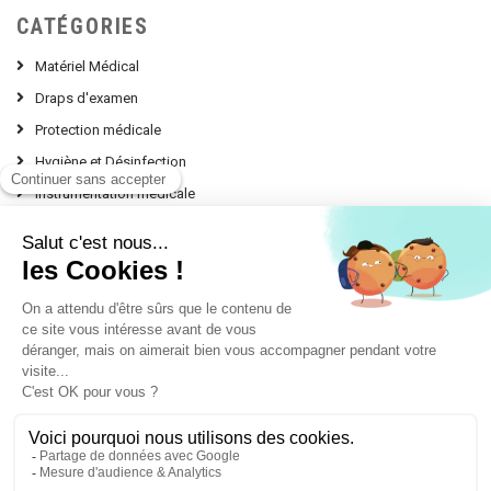
CATÉGORIES
Matériel Médical
Draps d'examen
Protection médicale
Hygiène et Désinfection
Instrumentation médicale
Nos Conseils d'experts
contact @ leprodumedical.com
151, avenue Alphonse Lavallée
Le Panorama Z.I. Toulon Est
83130 LA GARDE