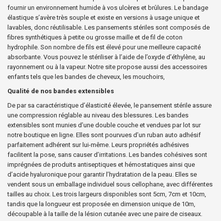
fournir un environnement humide à vos ulcères et brûlures. Le bandage
élastique s’avère très souple et existe en versions à usage unique et
lavables, donc réutilisable.
Les pansements stériles sont
composés de
fibres synthétiques à petite ou grosse maille et de fil de coton
hydrophile. Son nombre de fils est élevé pour une meilleure capacité
absorbante. Vous pouvez le stériliser à l’aide de l’oxyde d’éthylène, au
rayonnement ou à la vapeur. Notre site propose aussi des accessoires
enfants tels que les bandes de cheveux, les mouchoirs,
Qualité de nos bandes extensibles
De par sa caractéristique d’élasticité élevée, le
pansement stérile
assure
une compression réglable au niveau des blessures.
Les bandes
extensibles sont munies d’une double couche et vendues par lot sur
notre boutique en ligne. Elles sont pourvues d’un ruban auto adhésif
parfaitement adhérent sur lui-même. Leurs propriétés adhésives
facilitent la pose, sans causer d’irritations. Les bandes cohésives sont
imprégnées de produits antiseptiques et hémostatiques ainsi que
d’acide hyaluronique pour garantir l’hydratation de la peau. Elles se
vendent sous un emballage individuel sous cellophane, avec différentes
tailles au choix. Les trois largeurs disponibles sont 5cm, 7cm et 10cm,
tandis que la longueur est proposée en dimension unique de 10m,
découpable à la taille de la lésion cutanée avec une paire de ciseaux.